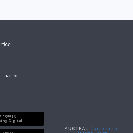
rtise
l
B
nt Naturel
e
ié RS5516
ing Digital
AUSTRAL
Partenaire