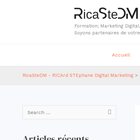
Aller
RicaSteDM 
au
contenu
Formation; Marketing Digital
Soyons partenaires de votre 
Accueil
RicaSteDM - RICArd STEphane Digital Marketing
>
R
e
c
Articles récents