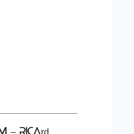
M – RICArd