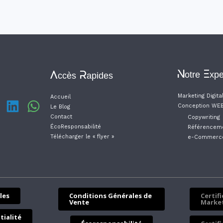
Notre Expe
Accès Rapides
Marketing Digita
Accueil
Conception WE
Le Blog
Contact
Copywriting
ÉcoResponsabilité
Référenceme
Télécharger le « flyer »
e-Commerc
les
Conditions Générales de
Certif
Vente
Market
tialité