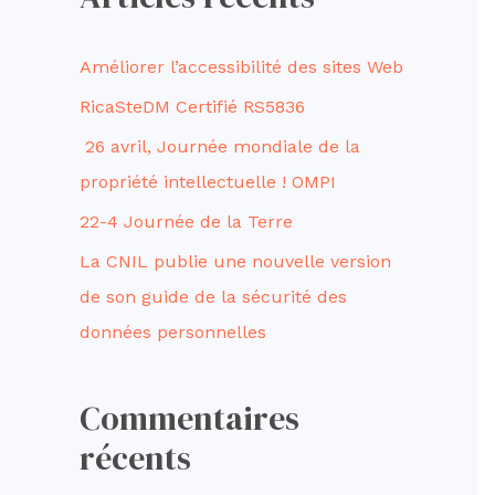
h
e
Améliorer l’accessibilité des sites Web
r
RicaSteDM Certifié RS5836
c
26 avril, Journée mondiale de la
h
propriété intellectuelle ! OMPI
e
22-4 Journée de la Terre
r
La CNIL publie une nouvelle version
de son guide de la sécurité des
:
données personnelles
Commentaires
récents