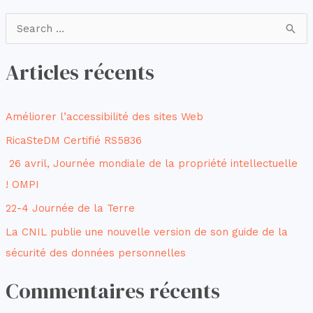
R
e
Articles récents
c
h
e
Améliorer l’accessibilité des sites Web
r
RicaSteDM Certifié RS5836
c
26 avril, Journée mondiale de la propriété intellectuelle
h
! OMPI
e
22-4 Journée de la Terre
r
La CNIL publie une nouvelle version de son guide de la
sécurité des données personnelles
:
Commentaires récents